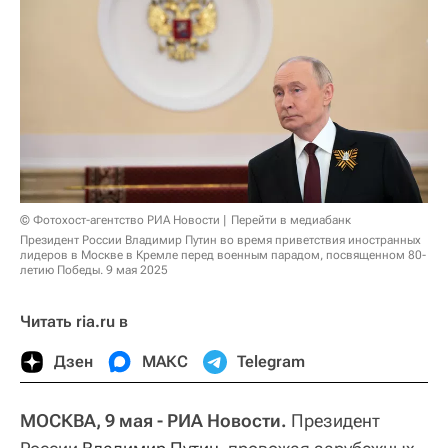
© Фотохост-агентство РИА Новости
Перейти в медиабанк
Президент России Владимир Путин во время приветствия иностранных
лидеров в Москве в Кремле перед военным парадом, посвященном 80-
летию Победы. 9 мая 2025
Читать ria.ru в
Дзен
МАКС
Telegram
МОСКВА, 9 мая - РИА Новости.
Президент