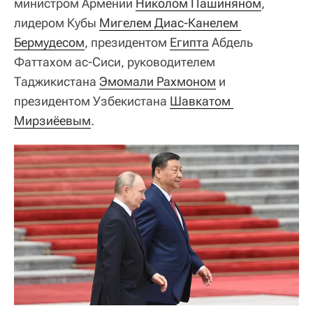
министром Армении
Николом Пашиняном
,
лидером Кубы
Мигелем Диас-Канелем 
Бермудесом
, президентом
Египта
Абдель
Фаттахом ас-Сиси, руководителем
Таджикистана
Эмомали Рахмоном
и
президентом Узбекистана
Шавкатом 
Мирзиёевым
.