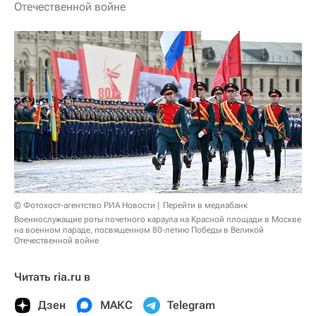
Отечественной войне
© Фотохост-агентство РИА Новости
Перейти в медиабанк
Военнослужащие роты почетного караула на Красной площади в Москве
на военном параде, посвященном 80-летию Победы в Великой
Отечественной войне
Читать ria.ru в
Дзен
МАКС
Telegram