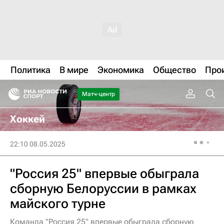
Политика
В мире
Экономика
Общество
Про
Матч-центр
Хоккей
22:10 08.05.2025
"Россия 25" впервые обыграла
сборную Белоруссии в рамках
майского турне
Команда "Россия 25" впервые обыграла сборную