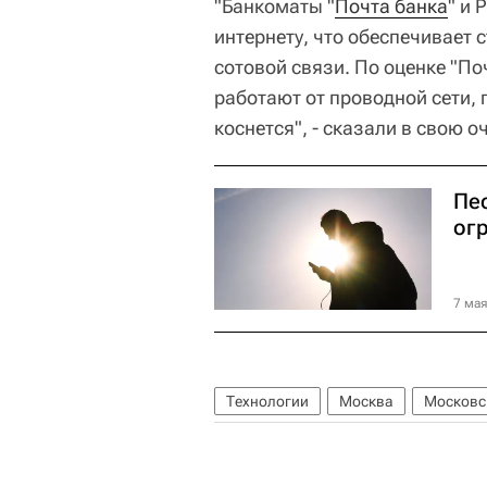
"Банкоматы "
Почта банка
" и
интернету, что обеспечивает 
сотовой связи. По оценке "По
работают от проводной сети, 
коснется", - сказали в свою о
Пе
ог
7 мая
Технологии
Москва
Московс