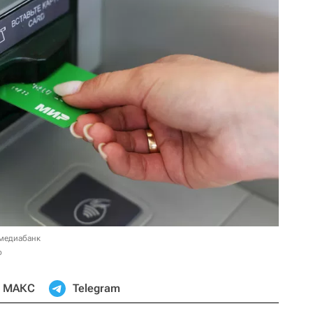
 медиабанк
о
МАКС
Telegram