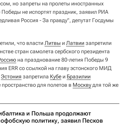
есом, но запреты на пролеты иностранных
е Победы не испортят праздник, заявил РИА
дливая Россия - За правду", депутат Госдумы
етили, что власти
Литвы
и
Латвии
запретили
нстве стран самолета сербского президента
Россию
на празднование 80-летия Победы 9
ния ERR со ссылкой на главу эстонского МИД
о
Эстония
запретила
Кубе
и
Бразилии
 пространство для полетов в
Москву
для той же
ибалтика и Польша продолжают
софобскую политику, заявил Песков