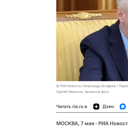
© РИА Новости / Александр Астафьев
Перей
Сергей Миронов. Архивное фото
Читать ria.ru в
Дзен
МОСКВА, 7 мая - РИА Новост