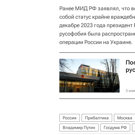
Ранее МИД РФ заявлял, что 
собой статус крайне враждебн
декабре 2023 года президент
русофобия была распростране
операции России на Украине.
По
ру
3 мая
Россия
Прибалтика
Москва
Владимир Путин
Госдума РФ