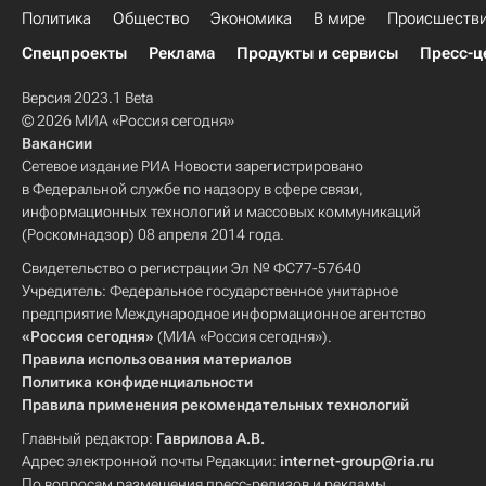
Политика
Общество
Экономика
В мире
Происшеств
Спецпроекты
Реклама
Продукты и сервисы
Пресс-ц
Версия 2023.1 Beta
© 2026 МИА «Россия сегодня»
Вакансии
Сетевое издание РИА Новости зарегистрировано
в Федеральной службе по надзору в сфере связи,
информационных технологий и массовых коммуникаций
(Роскомнадзор) 08 апреля 2014 года.
Свидетельство о регистрации Эл № ФС77-57640
Учредитель: Федеральное государственное унитарное
предприятие Международное информационное агентство
«Россия сегодня»
(МИА «Россия сегодня»).
Правила использования материалов
Политика конфиденциальности
Правила применения рекомендательных технологий
Главный редактор:
Гаврилова А.В.
Адрес электронной почты Редакции:
internet-group@ria.ru
По вопросам размещения пресс-релизов и рекламы