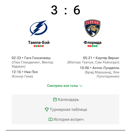
3
:
6
Тампа-Бэй
Флорида
02:33 •
Гаге Гонсалвеш
05:21 •
Картер Верхаг
(
Люк Гленденинг
,
Виктор
(
Мэттью Ткачук
,
Сэм Райнхарт
)
Хедман
)
10:06 •
Антон Лунделль
12:16 •
Ник Пол
(
Брэд Маршанд
,
Эли
(
Конор Гики
)
Луостаринен
)
Смотреть все голы
Календарь
Турнирная таблица
История встреч