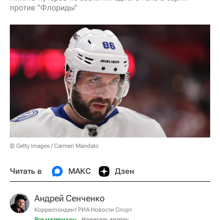
против "Флориды"
© Getty Images / Carmen Mandato
Читать в
МАКС
Дзен
Андрей Сенченко
Корреспондент РИА Новости Спорт
Все материалы
Написать автору