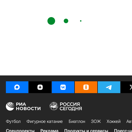
Футбол
Фигурное катание
Биатлон
ЗОЖ
Хоккей
Ав
Спецпроекты
Реклама
Продукты и сервисы
Пресс-ц