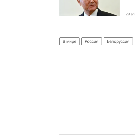
29 ап
В мире
Россия
Белоруссия