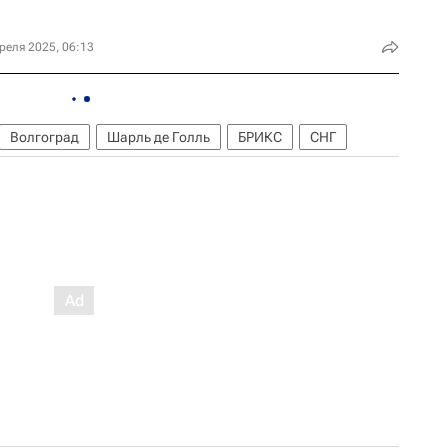
реля 2025, 06:13
Волгоград
Шарль де Голль
БРИКС
СНГ