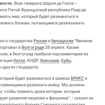
вости.
Внук генерала Шарля де Голля –
ента Пятой Французской республики Пьер де
давать мир, который будет развиваться в
твовать блокам, пытающимся развязывать
ого государства
России
и
Белоруссии
"Великое
тартовал в
Волгограде
28 апреля. Кроме
уссии, в Волгоград прибыли парламентарии из
легации
Китая
, КНДР,
Вьетнама
,
Кубы
,
и других государств.
оторый будет развиваться в рамках
БРИКС
и
 стремящимся развязать войну. Мы должны
, чтобы помнить уроки истории, которые
рует развитие нацизма и фашизма", - сказал он
дународного форума Союзного государства