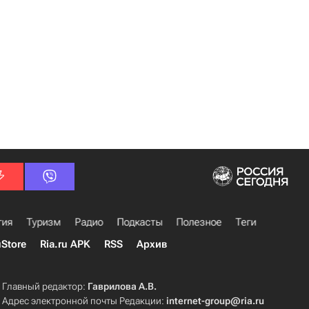
гия
Туризм
Радио
Подкасты
Полезное
Теги
uStore
Ria.ru APK
RSS
Архив
Главный редактор:
Гаврилова А.В.
Адрес электронной почты Редакции:
internet-group@ria.ru