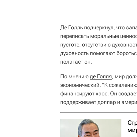
Де Голль подчеркнул, что за
переписать моральные ценнос
пустоте, отсутствию духовност
духовность помогают бороться
полагает он.
По мнению
де Голля
, мир дол
экономический. "К сожалению
финансируют хаос. Он создает
поддерживает доллар и амери
Ст
мир