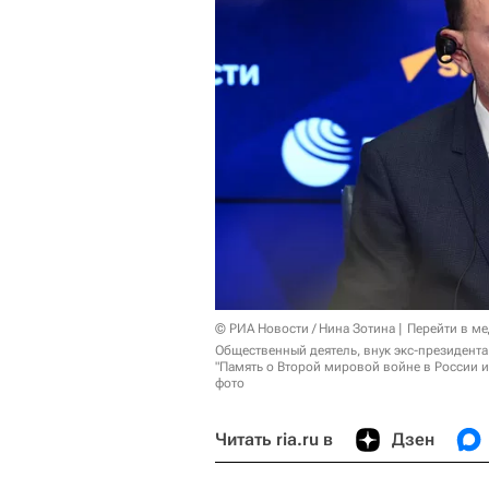
© РИА Новости / Нина Зотина
Перейти в м
Общественный деятель, внук экс-президента
"Память о Второй мировой войне в России и
фото
Читать ria.ru в
Дзен