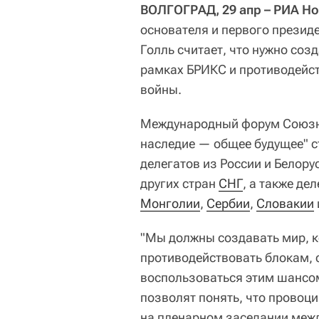
ВОЛГОГРАД, 29 апр – РИА Но
основателя и первого презид
Голль считает, что нужно соз
рамках БРИКС и противодейс
войны.
Международный форум Союзн
наследие — общее будущее" с
делегатов из России и Белор
других стран
СНГ
, а также де
Монголии
,
Сербии
,
Словакии
"Мы должны создавать мир, к
противодействовать блокам,
воспользоваться этим шансом
позволят понять, что провоци
на пленарном заседании меж