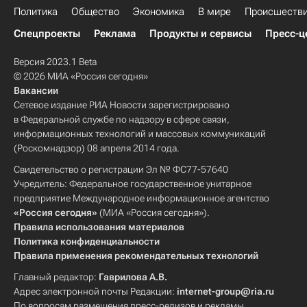
Политика
Общество
Экономика
В мире
Происшеств
Спецпроекты
Реклама
Продукты и сервисы
Пресс-ц
Версия 2023.1 Beta
© 2026 МИА «Россия сегодня»
Вакансии
Сетевое издание РИА Новости зарегистрировано
в Федеральной службе по надзору в сфере связи,
информационных технологий и массовых коммуникаций
(Роскомнадзор) 08 апреля 2014 года.
Свидетельство о регистрации Эл № ФС77-57640
Учредитель: Федеральное государственное унитарное
предприятие Международное информационное агентство
«Россия сегодня»
(МИА «Россия сегодня»).
Правила использования материалов
Политика конфиденциальности
Правила применения рекомендательных технологий
Главный редактор:
Гаврилова А.В.
Адрес электронной почты Редакции:
internet-group@ria.ru
По вопросам размещения пресс-релизов и рекламы