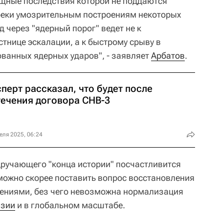
щные последствия которой не поддаются
реки умозрительным построениям некоторых
д через "ядерный порог" ведет не к
тнице эскалации, а к быстрому срыву в
ванных ядерных ударов", - заявляет
Арбатов
.
перт рассказал, что будет после
течения договора СНВ-3
еля 2025, 06:24
удручающего "конца истории" посчастливится
 можно скорее поставить вопрос восстановления
жениями, без чего невозможна нормализация
азии
и в глобальном масштабе.