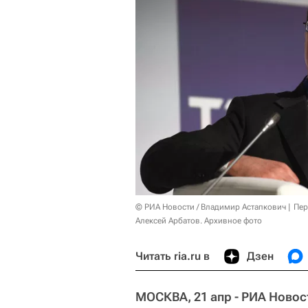
© РИА Новости / Владимир Астапкович
Пер
Алексей Арбатов. Архивное фото
Читать ria.ru в
Дзен
МОСКВА, 21 апр - РИА Новос