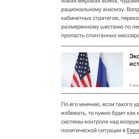
новая мировая война, чудови
рациональному анализу. Воп
кабинетных стратегов, перехо
размеренному шествию по лес
пропасть спонтанных массиро
Экс
ис
8 апр
По его мнению, если такого 
избежать, то нужно будет как
системы контроля над воору
политической ситуации в
Евр