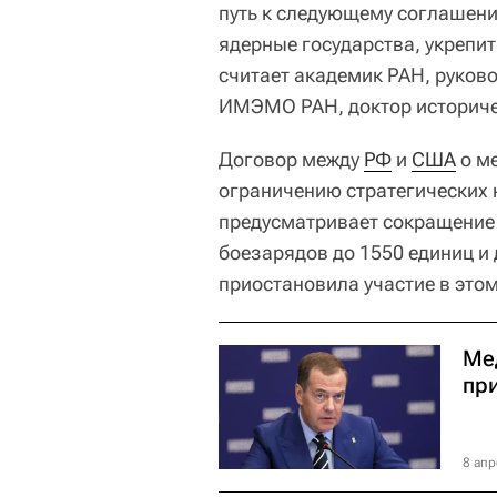
путь к следующему соглашению
ядерные государства, укрепи
считает академик РАН, руков
ИМЭМО РАН, доктор историчес
Договор между
РФ
и
США
о м
ограничению стратегических 
предусматривает сокращение 
боезарядов до 1550 единиц и 
приостановила участие в этом
Ме
пр
8 апр