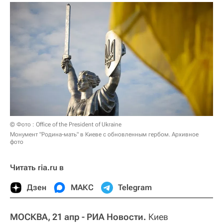
© Фото : Office of the President of Ukraine
Монумент "Родина-мать" в Киеве с обновленным гербом. Архивное
фото
Читать ria.ru в
Дзен
МАКС
Telegram
МОСКВА, 21 апр - РИА Новости.
Киев