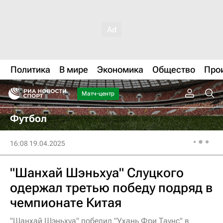
Политика
В мире
Экономика
Общество
Про
Матч-центр
Футбол
16:08 19.04.2025
"Шанхай Шэньхуа" Слуцкого
одержал третью победу подряд в
чемпионате Китая
"Шанхай Шэньхуа" победил "Ухань Фри Таунс" в