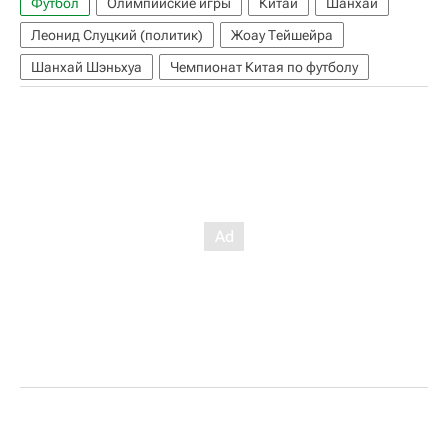
Футбол
Олимпийские игры
Китай
Шанхай
Леонид Слуцкий (политик)
Жоау Тейшейра
Шанхай Шэньхуа
Чемпионат Китая по футболу