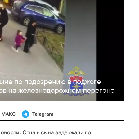
ына по подозрению в поджоге
ов на железнодорожном перегоне
МАКС
Telegram
Новости.
Отца и сына задержали по