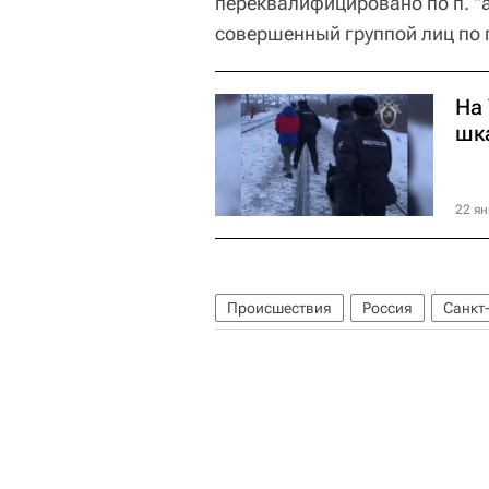
переквалифицировано по п. "а"
совершенный группой лиц по 
На
шк
22 ян
Происшествия
Россия
Санкт