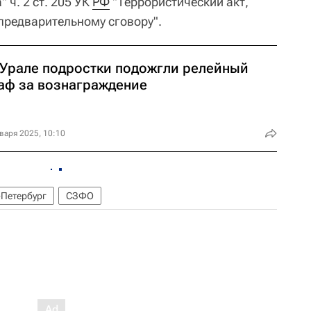
 ч. 2 ст. 205 УК
РФ
"Террористический акт,
предварительному сговору".
 Урале подростки подожгли релейный
аф за вознаграждение
варя 2025, 10:10
-Петербург
СЗФО