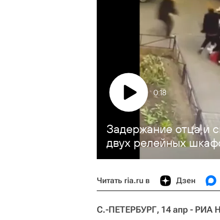
0:18
Задержание отца и с
двух релейных шкаф
Читать ria.ru в
Дзен
С.-ПЕТЕРБУРГ, 14 апр - РИА 