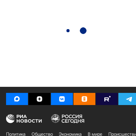
Политика
Общество
Экономика
В мире
Происшеств