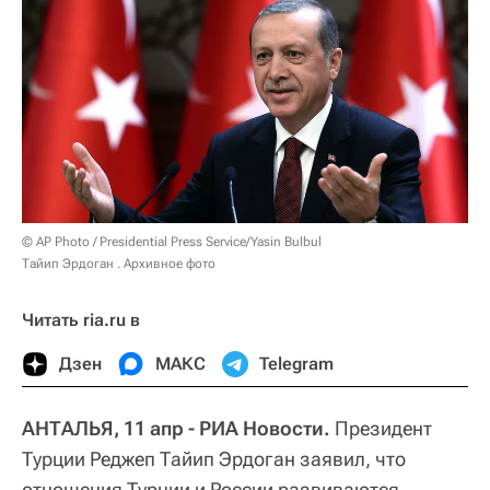
© AP Photo / Presidential Press Service/Yasin Bulbul
Тайип Эрдоган . Архивное фото
Читать ria.ru в
Дзен
МАКС
Telegram
АНТАЛЬЯ, 11 апр - РИА Новости.
Президент
Турции Реджеп Тайип Эрдоган заявил, что
отношения Турции и России развиваются,