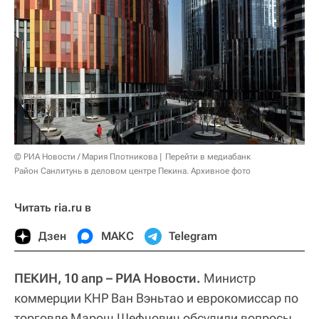
© РИА Новости / Мария Плотникова
Перейти в медиабанк
Район Санлитунь в деловом центре Пекина. Архивное фото
Читать ria.ru в
Дзен
МАКС
Telegram
ПЕКИН, 10 апр – РИА Новости.
Министр
коммерции КНР Ван Вэньтао и еврокомиссар по
торговле Марош Шефчович обсудили вопросы