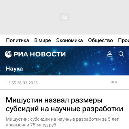
Политика
В мире
Экономика
Общество
Про
Наука
12:55 26.03.2025
Мишустин назвал размеры
субсидий на научные разработки
Мишустин: субсидии на научные разработки за 5 лет
превысили 75 млрд руб