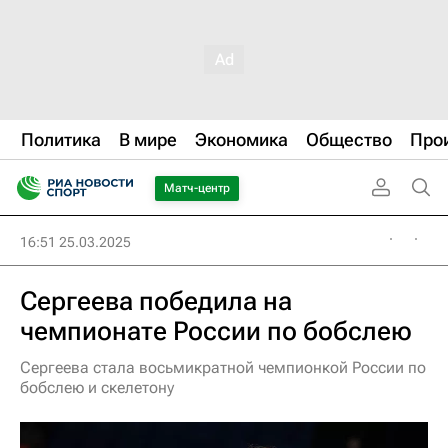
Политика
В мире
Экономика
Общество
Про
Матч-центр
16:51 25.03.2025
Сергеева победила на
чемпионате России по бобслею
Сергеева стала восьмикратной чемпионкой России по
бобслею и скелетону