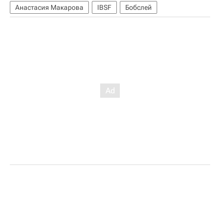
Анастасия Макарова
IBSF
Бобслей