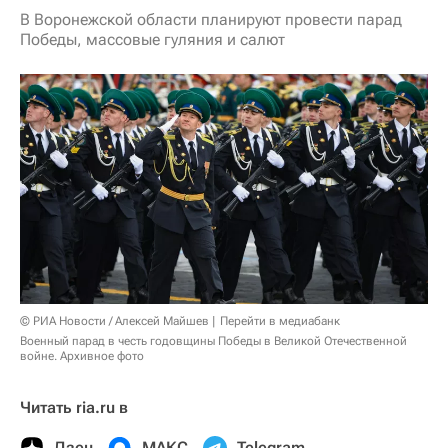
В Воронежской области планируют провести парад
Победы, массовые гуляния и салют
© РИА Новости / Алексей Майшев
Перейти в медиабанк
Военный парад в честь годовщины Победы в Великой Отечественной
войне. Архивное фото
Читать ria.ru в
Дзен
МАКС
Telegram