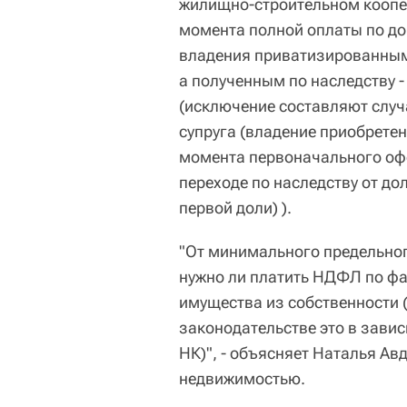
жилищно-строительном коопер
момента полной оплаты по до
владения приватизированным
а полученным по наследству -
(исключение составляют случа
супруга (владение приобрете
момента первоначального офо
переходе по наследству от д
первой доли) ).
"От минимального предельног
нужно ли платить НДФЛ по фа
имущества из собственности (
законодательстве это в зависи
НК)", - объясняет Наталья Ав
недвижимостью.