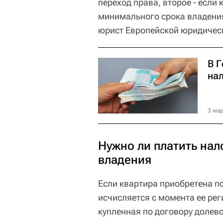
переход права, второе - если
минимального срока владения
юрист Европейской юридичес
В 
на
3 мар
Нужно ли платить нал
владения
Если квартира приобретена п
исчисляется с момента ее рег
купленная по договору долево