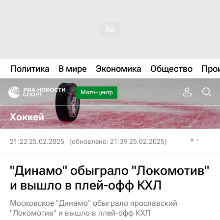
Политика
В мире
Экономика
Общество
Про
Матч-центр
Хоккей
21:22 25.02.2025
(обновлено: 21:39 25.02.2025)
"Динамо" обыграло "Локомотив"
и вышло в плей-офф КХЛ
Московское "Динамо" обыграло ярославский
"Локомотив" и вышло в плей-офф КХЛ