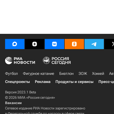
Футбол
Фигурное катание
Биатлон
ЗОЖ
Хоккей
Ав
Спецпроекты
Реклама
Продукты и сервисы
Пресс-ц
Версия 2023.1 Beta
© 2026 МИА «Россия сегодня»
Вакансии
Сетевое издание РИА Новости зарегистрировано
в Федеральной службе по надзору в сфере связи,