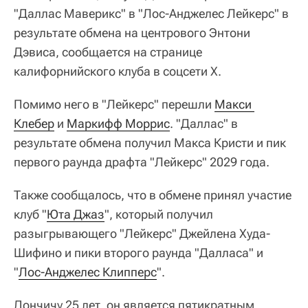
"Даллас Маверикс" в "Лос-Анджелес Лейкерс" в
результате обмена на центрового Энтони
Дэвиса, сообщается на странице
калифорнийского клуба в соцсети X.
Помимо него в "Лейкерс" перешли
Макси 
Клебер
и
Маркифф Моррис
. "Даллас" в
результате обмена получил Макса Кристи и пик
первого раунда драфта "Лейкерс" 2029 года.
Также сообщалось, что в обмене принял участие
клуб "
Юта Джаз
", который получил
разыгрывающего "Лейкерс" Джейлена Худа-
Шифино и пики второго раунда "Далласа" и
"
Лос-Анджелес Клипперс
".
Дончичу 25 лет, он является пятикратным