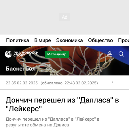
Политика
В мире
Экономика
Общество
Про
Матч-центр
Баскетбол
22:35 02.02.2025
(обновлено: 22:43 02.02.2025)
Дончич перешел из "Далласа" в
"Лейкерс"
Дончич перешел из "Далласа" в "Лейкерс" в
результате обмена на Дэвиса