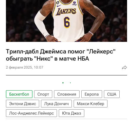
Трипл-дабл Джеймса помог "Лейкерс"
обыграть "Никс" в матче НБА
2 февраля 2025, 10:07
Баскетбол
Спорт
Словения
Европа
США
Энтони Дэвис
Лука Дончич
Макси Клебер
Лос-Анджелес Лейкерс
Юта Джаз