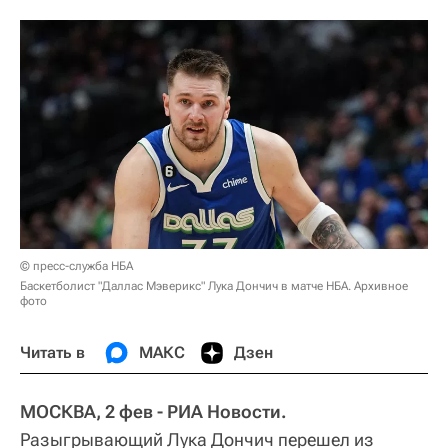
© пресс-служба НБА
Баскетболист "Даллас Мэверикс" Лука Дончич в матче НБА. Архивное
фото
Читать в
МАКС
Дзен
МОСКВА, 2 фев - РИА Новости.
Разыгрывающий Лука Дончич перешел из