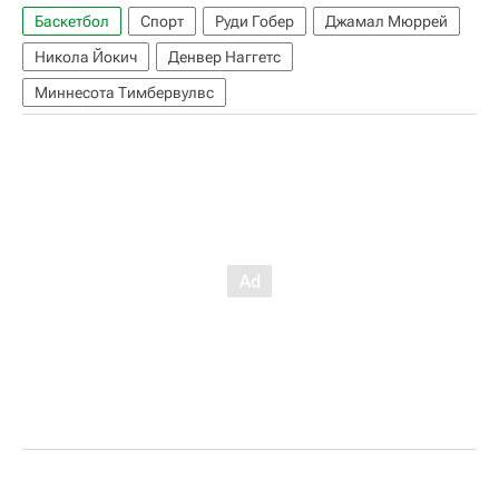
Баскетбол
Спорт
Руди Гобер
Джамал Мюррей
Никола Йокич
Денвер Наггетс
Миннесота Тимбервулвс