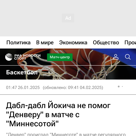
Политика
В мире
Экономика
Общество
Про
Матч-центр
Баскетбол
01:47 26.01.2025
(обновлено: 09:41 04.02.2025)
Дабл-дабл Йокича не помог
"Денверу" в матче с
"Миннесотой"
"Денвер" проиграл "Миннесоте" в матче регулярного