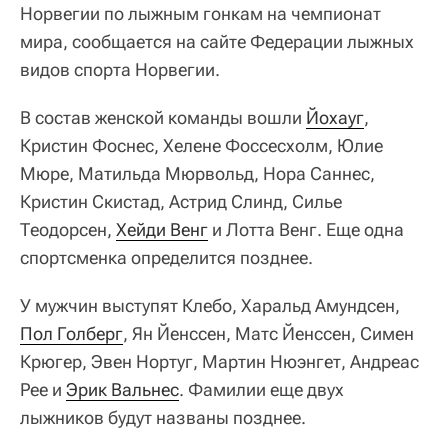
Норвегии по лыжным гонкам на чемпионат
мира, сообщается на сайте Федерации лыжных
видов спорта Норвегии.
В состав женской команды вошли
Йохауг
,
Кристин Фоснес, Хелене Фоссесхолм, Юлие
Мюре, Матильда Мюрвольд, Нора Саннес,
Кристин Скистад, Астрид Слинд, Силье
Теодорсен,
Хейди Венг
и Лотта Венг. Еще одна
спортсменка определится позднее.
У мужчин выступят Клебо, Харальд Амундсен,
Пол Голберг
, Ян Йенссен, Матс Йенссен, Симен ​​
Крюгер, Эвен Нортуг, Мартин Нюэнгет, Андреас
Рее и
Эрик Вальнес
. Фамилии еще двух
лыжников будут названы позднее.