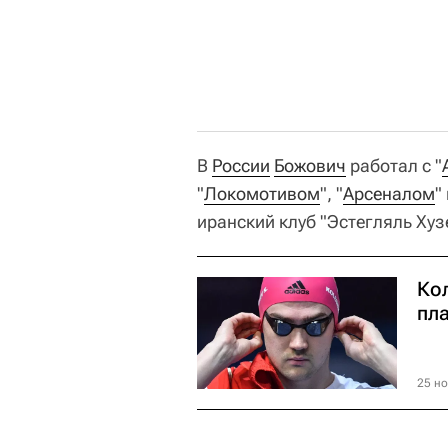
В
России
Божович
работал с "
"
Локомотивом
", "
Арсеналом
" 
иранский клуб "Эстегляль Хуз
Ко
пл
25 но