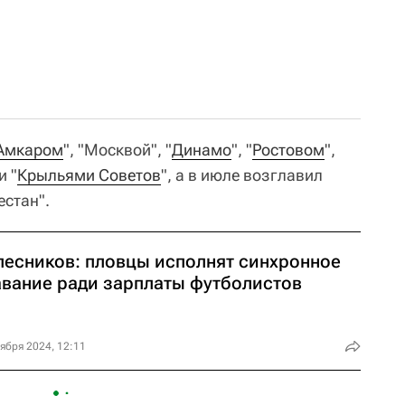
Амкаром
", "Москвой", "
Динамо
", "
Ростовом
",
и "
Крыльями Советов
", а в июле возглавил
естан".
лесников: пловцы исполнят синхронное
авание ради зарплаты футболистов
ября 2024, 12:11