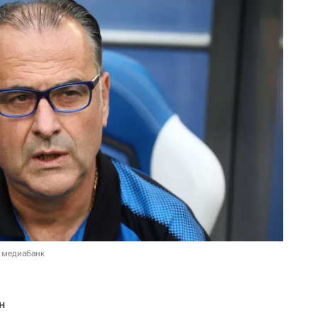
 медиабанк
н