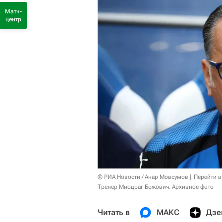
Матч-
центр
© РИА Новости / Анар Мовсумов
Перейти в
Тренер Миодраг Божович. Архивное фото
Читать в
МАКС
Дзе