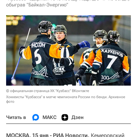
обыграв "Байкал-Энергию"
© официальная страница ХК "Кузбасс" ВКонтакте
Хоккеисты "Кузбасса" в матче чемпионата России по бенди. Архивное
фото
Читать в
МАКС
Дзен
МОСКВА, 15 янв - РИА Новости.
Кемеровский