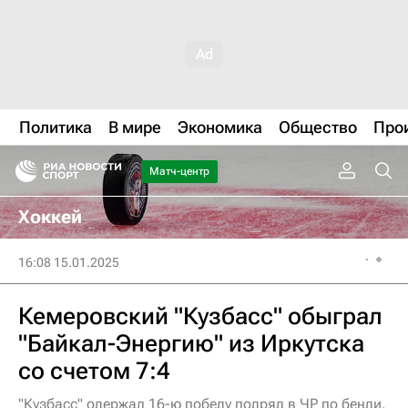
Политика
В мире
Экономика
Общество
Про
Матч-центр
Хоккей
16:08 15.01.2025
Кемеровский "Кузбасс" обыграл
"Байкал-Энергию" из Иркутска
со счетом 7:4
"Кузбасс" одержал 16-ю победу подряд в ЧР по бенди,