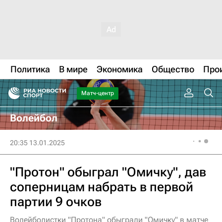
Политика
В мире
Экономика
Общество
Про
Матч-центр
Волейбол
20:35 13.01.2025
"Протон" обыграл "Омичку", дав
соперницам набрать в первой
партии 9 очков
Волейболистки "Протона" обыграли "Омичку" в матче