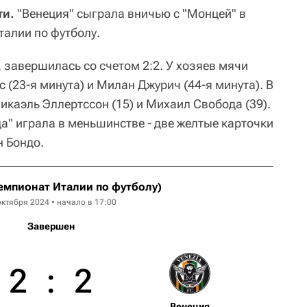
ти.
"Венеция" сыграла вничью с "Монцей" в
талии по футболу.
 завершилась со счетом 2:2. У хозяев мячи
 (23-я минута) и Милан Джурич (44-я минута). В
икаэль Эллертссон (15) и Михаил Свобода (39).
а" играла в меньшинстве - две желтыe карточки
 Бондо.
емпионат Италии по футболу)
октября 2024 • начало в 17:00
Завершен
2
:
2
Венеция