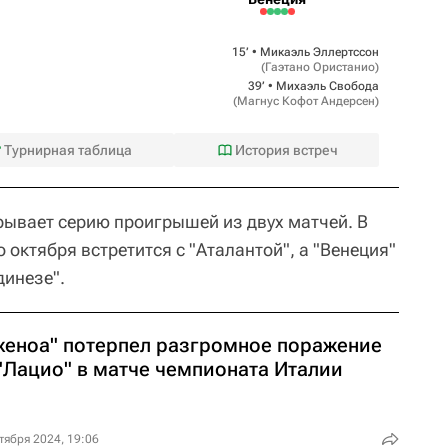
15‎’‎ •
Микаэль Эллертссон
(
Гаэтано Ористанио
)
39‎’‎ •
Михаэль Свобода
(
Магнус Кофот Андерсен
)
Турнирная таблица
История встреч
рывает серию проигрышей из двух матчей. В
 октября встретится с "Аталантой", а "Венеция"
динезе".
женоа" потерпел разгромное поражение
 "Лацио" в матче чемпионата Италии
тября 2024, 19:06