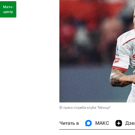
Матч-
центр
© пресс-служба клуба "Монца"
Читать в
МАКС
Дзе