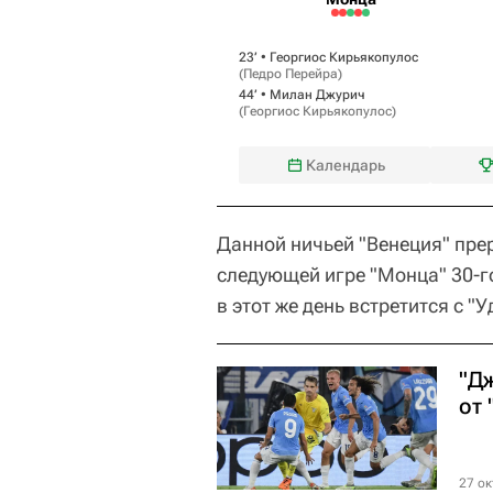
23‎’‎ •
Георгиос Кирьякопулос
(
Педро Перейра
)
44‎’‎ •
Милан Джурич
(
Георгиос Кирьякопулос
)
Календарь
Данной ничьей "Венеция" пре
следующей игре "Монца" 30-го
в этот же день встретится с "У
"Д
от
27 ок