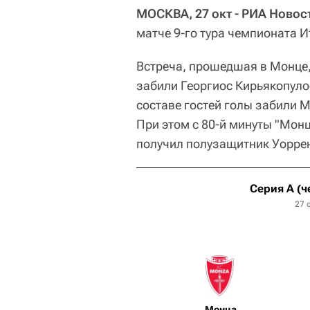
МОСКВА, 27 окт - РИА Новос
матче 9-го тура чемпионата И
Встреча, прошедшая в Монце,
забили Георгиос Кирьякопулос
составе гостей голы забили М
При этом с 80-й минуты "Монц
получил полузащитник Уоррен
Серия А (ч
27 
Монца