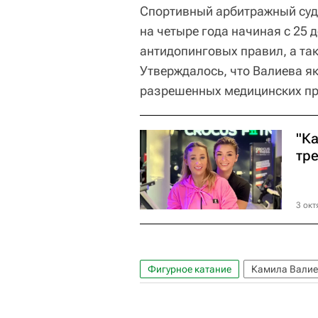
Спортивный арбитражный суд
на четыре года начиная с 25 
антидопинговых правил, а так
Утверждалось, что Валиева я
разрешенных медицинских пре
"К
тр
3 окт
Фигурное катание
Камила Вали