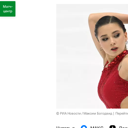
Матч-
центр
© РИА Новости / Максим Богодвид
Перейт