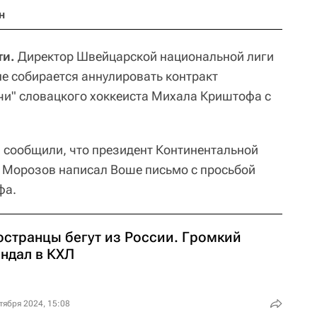
н
ти.
Директор Швейцарской национальной лиги
не собирается аннулировать контракт
чи" словацкого хоккеиста Михала Криштофа с
 сообщили, что президент Континентальной
й Морозов написал Воше письмо с просьбой
фа.
остранцы бегут из России. Громкий
андал в КХЛ
тября 2024, 15:08