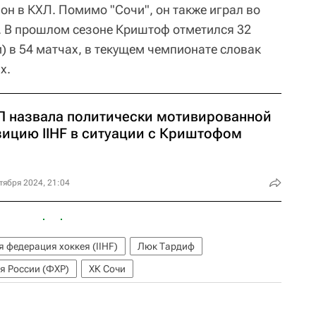
он в КХЛ. Помимо "Сочи", он также играл во
. В прошлом сезоне Криштоф отметился 32
и) в 54 матчах, в текущем чемпионате словак
х.
Л назвала политически мотивированной
зицию IIHF в ситуации с Криштофом
тября 2024, 21:04
 федерация хоккея (IIHF)
Люк Тардиф
я России (ФХР)
ХК Сочи