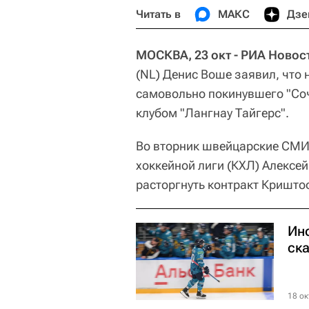
Читать в
МАКС
Дзе
МОСКВА, 23 окт - РИА Новос
(NL) Денис Воше заявил, что 
самовольно покинувшего "Со
клубом "Лангнау Тайгерс".
Во вторник швейцарские СМИ
хоккейной лиги (КХЛ) Алексе
расторгнуть контракт Кришто
Ин
ск
18 ок