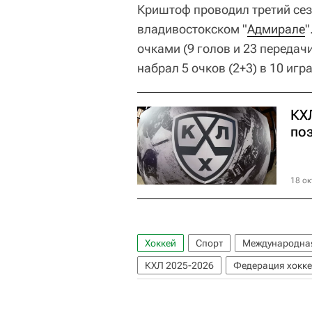
Криштоф проводил третий сез
владивостокском "
Адмирале
"
очками (9 голов и 23 передач
набрал 5 очков (2+3) в 10 игра
КХ
по
18 ок
Хоккей
Спорт
Международная
КХЛ 2025-2026
Федерация хокке