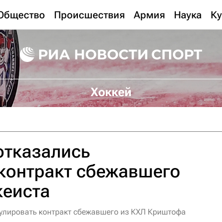
Общество
Происшествия
Армия
Наука
Ку
Хоккей
отказались
контракт сбежавшего
кеиста
улировать контракт сбежавшего из КХЛ Криштофа