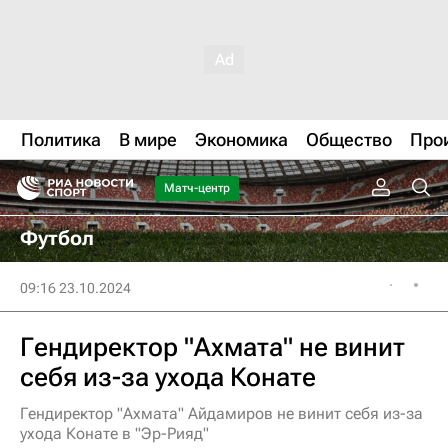
Политика
В мире
Экономика
Общество
Про
Матч-центр
Футбол
09:16 23.10.2024
Гендиректор "Ахмата" не винит
себя из-за ухода Конате
Гендиректор "Ахмата" Айдамиров не винит себя из-за
ухода Конате в "Эр-Рияд"