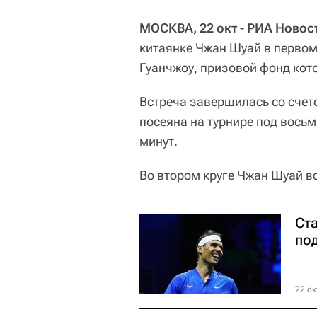
МОСКВА, 22 окт - РИА Новос
китаянке Чжан Шуай в первом
Гуанчжоу, призовой фонд кот
Встреча завершилась со счето
посеяна на турнире под вось
минут.
Во втором круге Чжан Шуай в
Ста
по
22 ок