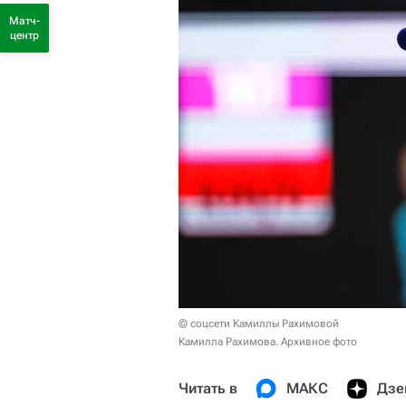
Матч-
центр
© соцсети Камиллы Рахимовой
Камилла Рахимова. Архивное фото
Читать в
МАКС
Дзе