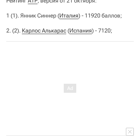
Рейтинг
АТР
, версия от 21 октября:
1 (1). Янник Синнер (
Италия
) - 11920 баллов;
2. (2).
Карлос Алькарас
(
Испания
) - 7120;