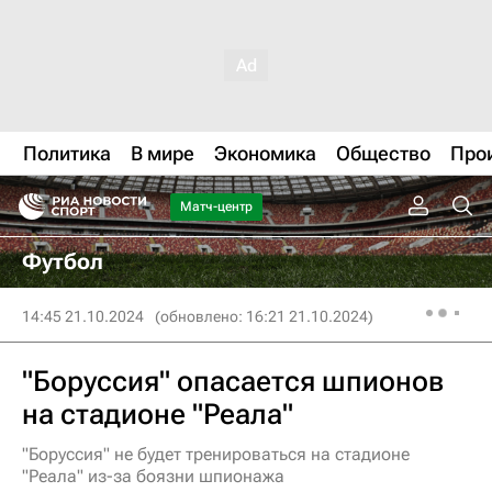
Политика
В мире
Экономика
Общество
Про
Матч-центр
Футбол
14:45 21.10.2024
(обновлено: 16:21 21.10.2024)
"Боруссия" опасается шпионов
на стадионе "Реала"
"Боруссия" не будет тренироваться на стадионе
"Реала" из-за боязни шпионажа