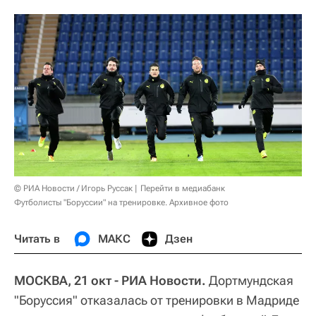
© РИА Новости / Игорь Руссак
Перейти в медиабанк
Футболисты "Боруссии" на тренировке. Архивное фото
Читать в
МАКС
Дзен
МОСКВА, 21 окт - РИА Новости.
Дортмундская
"Боруссия" отказалась от тренировки в Мадриде