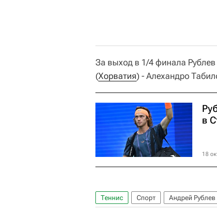
За выход в 1/4 финала Рубле
(
Хорватия
) - Алехандро Табил
Ру
в 
18 ок
Теннис
Спорт
Андрей Рублев