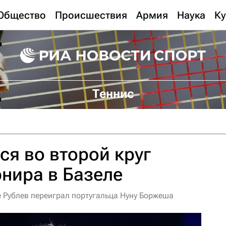
Общество
Происшествия
Армия
Наука
Ку
Теннис
ся во второй круг
рнира в Базеле
ле Рублев переиграл португальца Нуну Боржеша