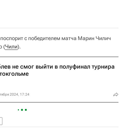
в поспорит с победителем матча Марин Чилич
о (
Чили
).
блев не смог выйти в полуфинал турнира
Стокгольме
тября 2024, 17:24