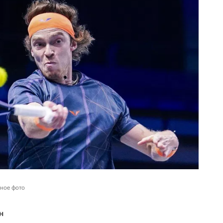
вное фото
н