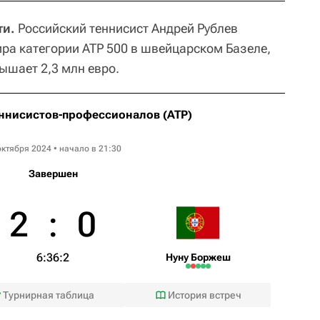
ти.
Российский теннисист Андрей Рублев
ира категории ATP 500 в швейцарском Базеле,
ышает 2,3 млн евро.
ннисистов-профессионалов (ATP)
Swiss Indoors Basel
октября 2024 • начало в 21:30
Завершен
2
:
0
6:3
6:2
Нуну Боржеш
Турнирная таблица
История встреч