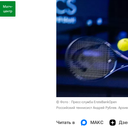
Матч-
центр
© Фото : Пресс-служба ErsteBankOpen
Российский теннисист Андрей Рублев. Архи
Читать в
МАКС
Дзе