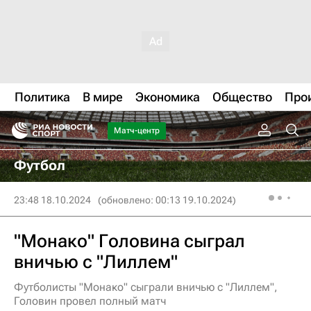
Политика
В мире
Экономика
Общество
Про
Матч-центр
Футбол
23:48 18.10.2024
(обновлено: 00:13 19.10.2024)
"Монако" Головина сыграл
вничью с "Лиллем"
Футболисты "Монако" сыграли вничью с "Лиллем",
Головин провел полный матч