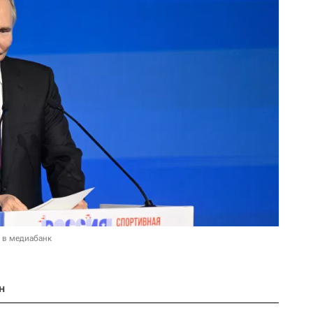
 в медиабанк
н