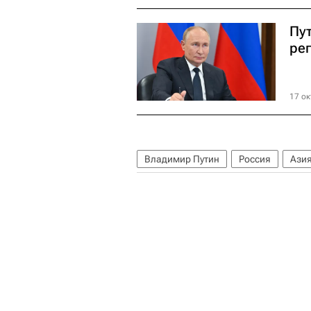
Пу
ре
17 ок
Владимир Путин
Россия
Ази