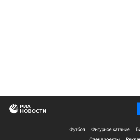
Футбол
Фигурное катание
Б
Спецпроекты
Рекла