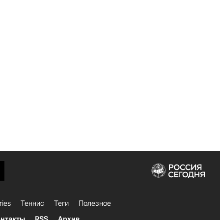
ries
Теннис
Теги
Полезное
нтакты
RSS
Архив