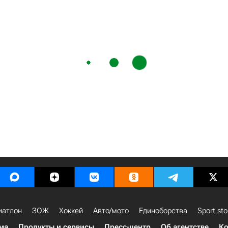
иатлон
ЗОЖ
Хоккей
Авто/мото
Единоборства
Sport sto
ма
Продукты и сервисы
Пресс-центр
Об агентстве
Ко