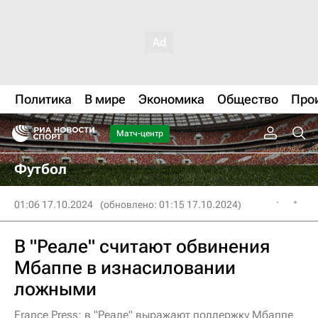
Политика
В мире
Экономика
Общество
Про
Матч-центр
Футбол
01:06 17.10.2024
(обновлено: 01:15 17.10.2024)
В "Реале" считают обвинения
Мбаппе в изнасиловании
ложными
France Press: в "Реале" выражают поддержку Мбаппе