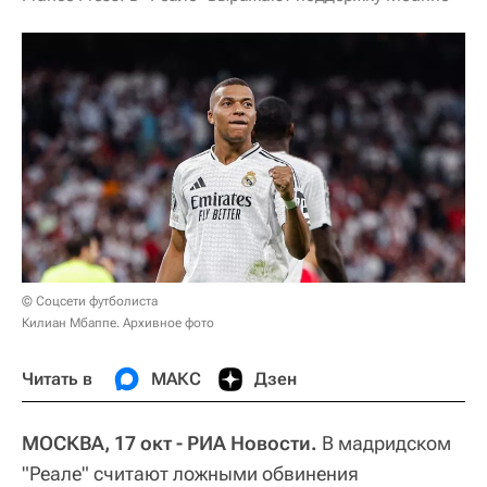
© Соцсети футболиста
Килиан Мбаппе. Архивное фото
Читать в
МАКС
Дзен
МОСКВА, 17 окт - РИА Новости.
В мадридском
"Реале" считают ложными обвинения