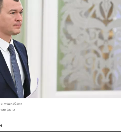
 в медиабанк
ное фото
н