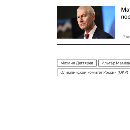
Ма
по
17 ок
Михаил Дегтярев
Ильгар Мамед
Олимпийский комитет России (ОКР)