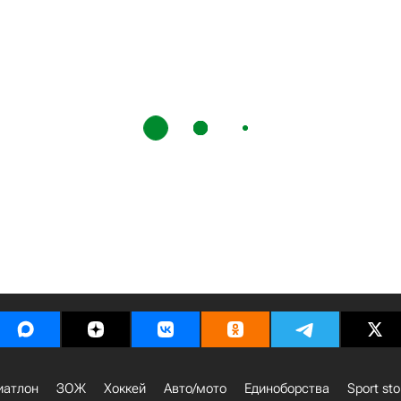
иатлон
ЗОЖ
Хоккей
Авто/мото
Единоборства
Sport sto