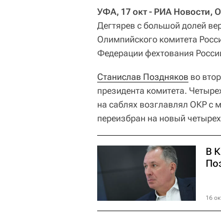
УФА, 17 окт - РИА Новости, О
Дегтярев с большой долей ве
Олимпийского комитета Росси
Федерации фехтования Росси
Станислав Поздняков
во втор
президента комитета. Четыр
на саблях возглавлял ОКР с м
переизбран на новый четырех
В 
По
16 ок