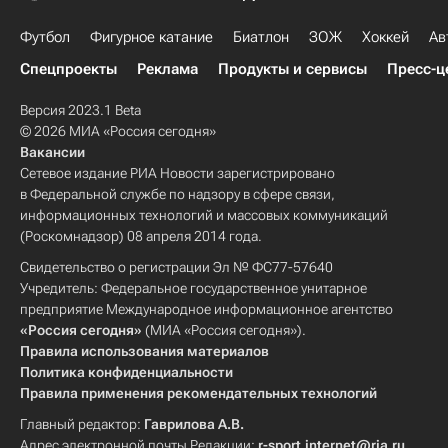
Футбол
Фигурное катание
Биатлон
ЗОЖ
Хоккей
Ав
Спецпроекты
Реклама
Продукты и сервисы
Пресс-ц
Версия 2023.1 Beta
© 2026 МИА «Россия сегодня»
Вакансии
Сетевое издание РИА Новости зарегистрировано
в Федеральной службе по надзору в сфере связи,
информационных технологий и массовых коммуникаций
(Роскомнадзор) 08 апреля 2014 года.
Свидетельство о регистрации Эл № ФС77-57640
Учредитель: Федеральное государственное унитарное
предприятие Международное информационное агентство
«Россия сегодня»
(МИА «Россия сегодня»).
Правила использования материалов
Политика конфиденциальности
Правила применения рекомендательных технологий
Главный редактор:
Гаврилова А.В.
Адрес электронной почты Редакции:
r-sport.internet@ria.ru