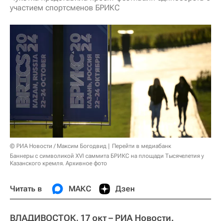
участием спортсменов БРИКС
© РИА Новости / Максим Богодвид
Перейти в медиабанк
Баннеры с символикой XVI саммита БРИКС на площади Тысячелетия у
Казанского кремля. Архивное фото
Читать в
МАКС
Дзен
ВЛАДИВОСТОК, 17 окт – РИА Новости.