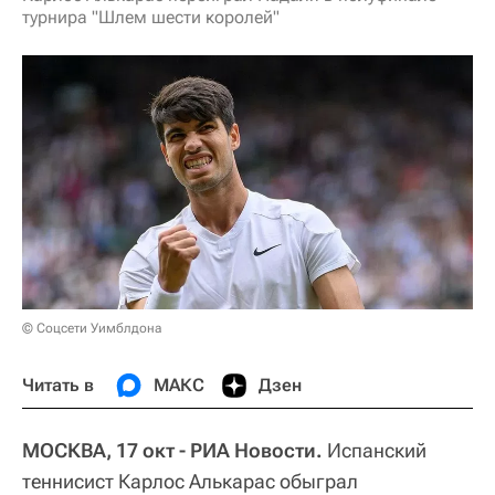
турнира "Шлем шести королей"
© Соцсети Уимблдона
Читать в
МАКС
Дзен
МОСКВА, 17 окт - РИА Новости.
Испанский
теннисист Карлос Алькарас обыграл