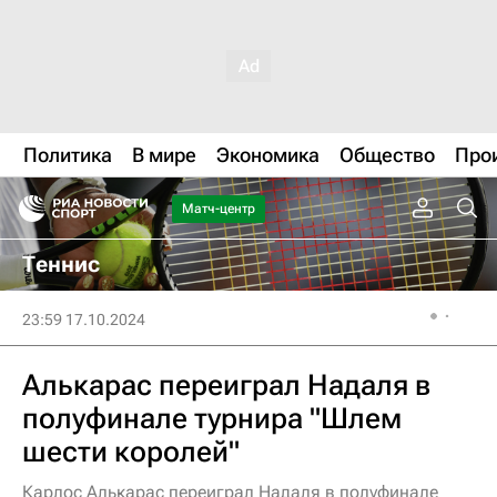
Политика
В мире
Экономика
Общество
Про
Матч-центр
Теннис
23:59 17.10.2024
Алькарас переиграл Надаля в
полуфинале турнира "Шлем
шести королей"
Карлос Алькарас переиграл Надаля в полуфинале