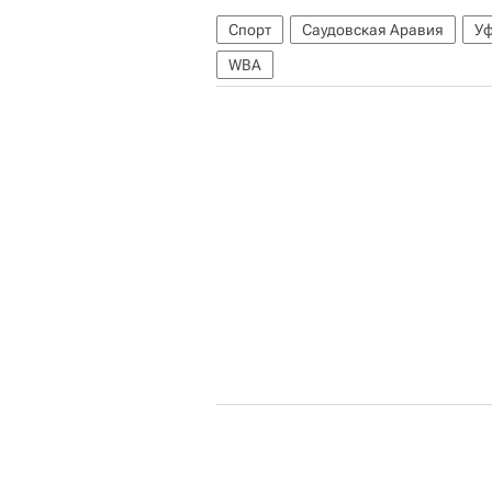
Спорт
Саудовская Аравия
У
WBA