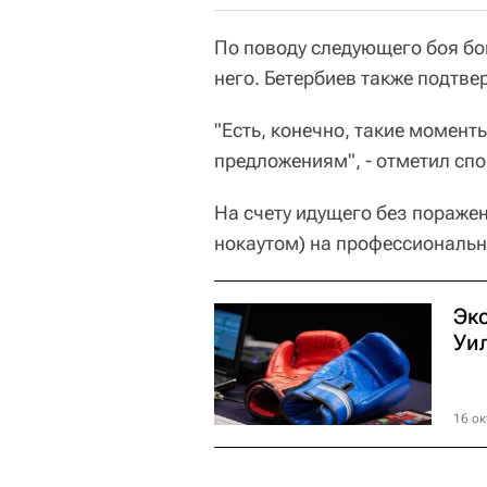
По поводу следующего боя бок
него. Бетербиев также подтв
"Есть, конечно, такие момент
предложениям", - отметил сп
На счету идущего без поражен
нокаутом) на профессиональн
Эк
Уи
16 ок