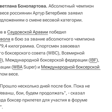
Светлана Бонопартова.
Абсолютный чемпион
весе россиянин Артур Бетербиев заявил
едложениям о смене весовой категории.
ев в
Саудовской Аравии
победил
ивола
в бою за звание абсолютного чемпиона
 79,4 килограмма. Спортсмен завоевал
о боксерского совета (WBC), Всемирной
O
), Международной боксерской федерации (
IBF
),
ации (
WBA
Super) и
Международной боксерской 
лом весе.
Прошло несколько дней после боя. Пока не
Реванш, бои, будем продолжать", - сказал
куда боксер прилетел для участия в форуме
".