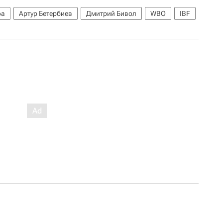
фа
Артур Бетербиев
Дмитрий Бивол
WBO
IBF