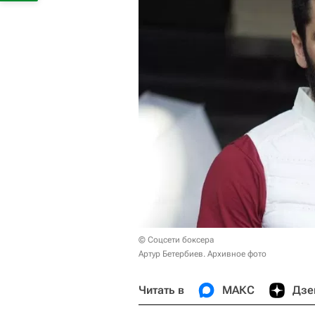
© Соцсети боксера
Артур Бетербиев. Архивное фото
Читать в
МАКС
Дзе