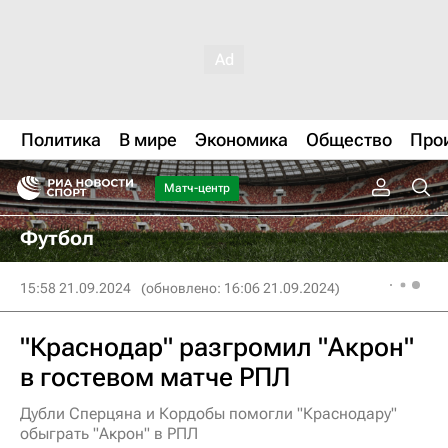
Политика
В мире
Экономика
Общество
Про
Матч-центр
Футбол
15:58 21.09.2024
(обновлено: 16:06 21.09.2024)
"Краснодар" разгромил "Акрон"
в гостевом матче РПЛ
Дубли Сперцяна и Кордобы помогли "Краснодару"
обыграть "Акрон" в РПЛ