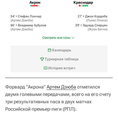
Акрон
Краснодар
54‎’‎ •
Стефан Лончар
27‎’‎ •
Джон Кордоба
(
Артем Дзюба
)
(
Лукас Оласа
)
86‎’‎ •
Владимир Хубулов
29‎’‎ •
Эдуард Сперцян
(
Артем Дзюба
)
(
Жуан Батчи
)
Смотреть все голы
Календарь
Турнирная таблица
История встреч
Форвард "Акрона"
Артем Дзюба
отметился
двумя голевыми передачами, всего на его счету
три результативных паса в двух матчах
Российской премьер-лиги (РПЛ).