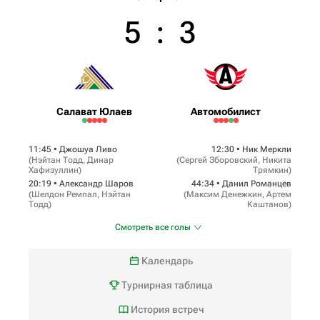
5
:
3
Салават Юлаев
Автомобилист
11:45 •
Джошуа Ливо
12:30 •
Ник Меркли
(
Нэйтан Тодд
,
Динар
(
Сергей Зборовский
,
Никита
Хафизуллин
)
Трямкин
)
20:19 •
Александр Шаров
44:34 •
Данил Романцев
(
Шелдон Ремпал
,
Нэйтан
(
Максим Денежкин
,
Артем
Тодд
)
Каштанов
)
Смотреть все голы
Календарь
Турнирная таблица
История встреч