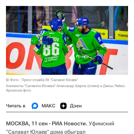
© Фото : Пресс-служба ХК "Салават Юлаев"
Хоккеисты "Салавата Юлаева" Александр Шаров (слева) и Джош Лейво.
Архивное фото
Читать в
МАКС
Дзен
МОСКВА, 11 сен - РИА Новости.
Уфимский
"Салават Юлаев" дома обыграл