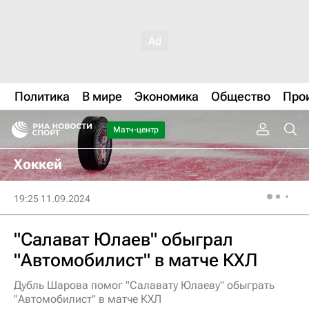
Политика
В мире
Экономика
Общество
Про
Матч-центр
Хоккей
19:25 11.09.2024
"Салават Юлаев" обыграл
"Автомобилист" в матче КХЛ
Дубль Шарова помог "Салавату Юлаеву" обыграть
"Автомобилист" в матче КХЛ