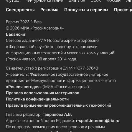
Футбол
Фигурное катание
Биатлон
ЗОЖ
Хоккей
Ав
Спецпроекты
Реклама
Продукты и сервисы
Пресс-ц
Версия 2023.1 Beta
© 2026 МИА «Россия сегодня»
Вакансии
Сетевое издание РИА Новости зарегистрировано
в Федеральной службе по надзору в сфере связи,
информационных технологий и массовых коммуникаций
(Роскомнадзор) 08 апреля 2014 года.
Свидетельство о регистрации Эл № ФС77-57640
Учредитель: Федеральное государственное унитарное
предприятие Международное информационное агентство
«Россия сегодня»
(МИА «Россия сегодня»).
Правила использования материалов
Политика конфиденциальности
Правила применения рекомендательных технологий
Главный редактор:
Гаврилова А.В.
Адрес электронной почты Редакции:
r-sport.internet@ria.ru
По вопросам размещения пресс-релизов и рекламы