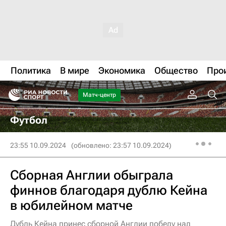
Политика
В мире
Экономика
Общество
Про
Матч-центр
Футбол
23:55 10.09.2024
(обновлено: 23:57 10.09.2024)
Сборная Англии обыграла
финнов благодаря дублю Кейна
в юбилейном матче
Дубль Кейна принес сборной Англии победу над