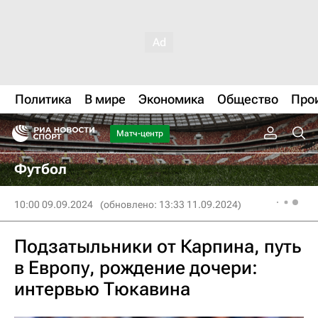
Политика
В мире
Экономика
Общество
Про
Матч-центр
Футбол
10:00 09.09.2024
(обновлено: 13:33 11.09.2024)
Подзатыльники от Карпина, путь
в Европу, рождение дочери:
интервью Тюкавина