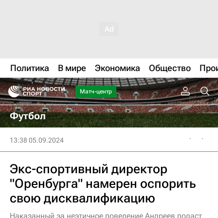
Политика
В мире
Экономика
Общество
Про
Матч-центр
Футбол
13:38 05.09.2024
Экс-спортивный директор
"Оренбурга" намерен оспорить
свою дисквалификацию
Наказанный за неэтичное поведение Андреев подаст