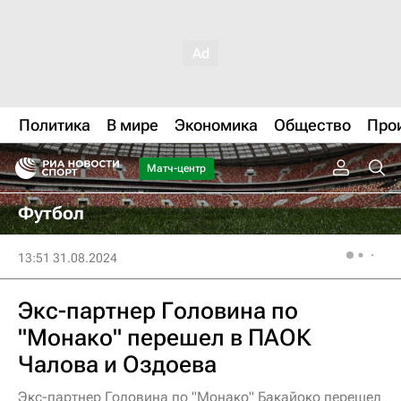
Политика
В мире
Экономика
Общество
Про
Матч-центр
Футбол
13:51 31.08.2024
Экс-партнер Головина по
"Монако" перешел в ПАОК
Чалова и Оздоева
Экс-партнер Головина по "Монако" Бакайоко перешел