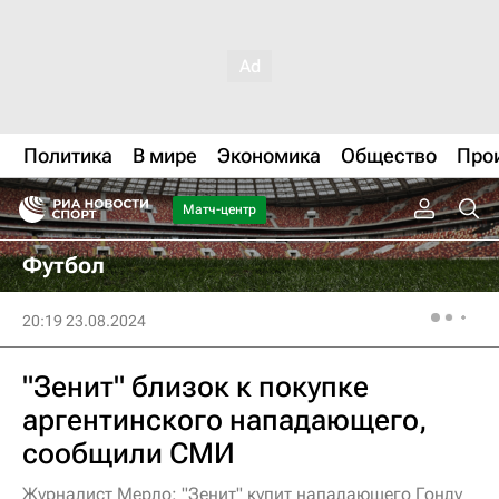
Политика
В мире
Экономика
Общество
Про
Матч-центр
Футбол
20:19 23.08.2024
"Зенит" близок к покупке
аргентинского нападающего,
сообщили СМИ
Журналист Мерло: "Зенит" купит нападающего Гонду